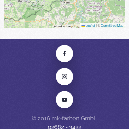
Leaflet
|
©
OpenStreetMap
© 2016 mk-farben GmbH
02682 - 3422